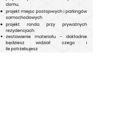
domu,
projekt miejsc postojowych i parkingów
samochodowych
projekt ronda przy prywatnych
rezydencjach.
zestawienie materiału - dokładnie
będziesz
widział czego i
ile
potrzebujesz
pełne wymiarowanie rysunku dla ekipy
brukarskiej - z naszym projektem
nawierzchni
na pewno
ułożą kostką
bez problemu.
Jednym słowem
zrobimy dla Ciebie
pełny projekty otoczenia ze
szczególnym uwzględnieniem kostki
brukowej
- oczywiście o terenach
zielonych nie zapominając w tym
rabatkach ozdobnych. Zieleń jest
bardzo ważna i dodaje uroku całej
aranżacji, wiec nie wolno o niej
zapominać.