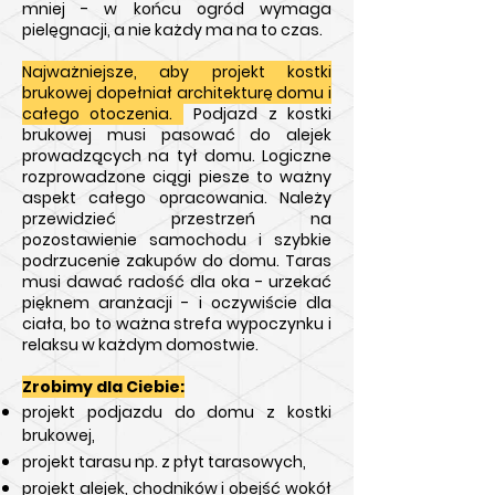
mniej -
w końcu
ogród wymaga
pielęgnacji, a nie każdy ma na to czas.
Najważniejsze, aby projekt kostki
brukowej dopełniał architekturę domu i
całego otoczenia.
Podjazd z kostki
brukowej musi pasować do alejek
prowadzących na tył domu. Logiczne
rozprowadzone ciągi piesze to ważny
aspekt całego opracowania. Należy
przewidzieć przestrzeń na
pozostawienie samochodu i szybkie
podrzucenie zakupów do domu. Taras
musi dawać
radość
dla oka - urzekać
pięknem aranżacji - i
oczywiście
dla
ciała, bo to ważna strefa
wypoczynku
i
relaksu w każdym domostwie.
Zrobimy dla Ciebie:
projekt podjazdu do domu z kostki
brukowej,
projekt tarasu np. z płyt tarasowych,
projekt alejek, chodników i obejść wokół