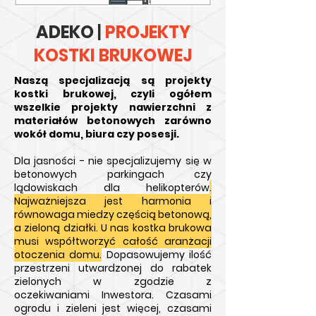
ADEKO
|
PROJEKTY
KOSTKI BRUKOWEJ
Naszą specjalizacją są projekty
kostki brukowej, czyli ogółem
wszelkie projekty nawierzchni z
materiałów betonowych zarówno
wokół domu, biura czy posesji.
Dla jasności - nie specjalizujemy się w
betonowych
parkingach czy
lądowiskach dla helikopterów
.
Najważniejsza jest harmonia i
równowaga miedzy częścią betonową,
a zieloną działki. U nas kostka brukowa
musi współtworzyć całość aranżacji
otoczenia domu.
Dopasowujemy ilość
przestrzeni utwardzonej do rabatek
zielonych w zgodzie z
oczekiwaniami
Inwestora. Czasami
ogrodu i zieleni jest
więcej
, czasami