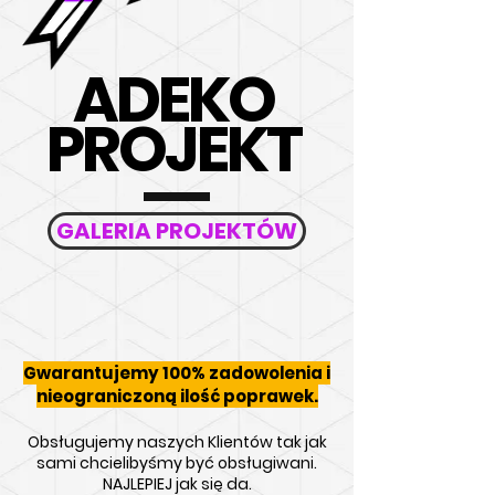
ADEKO
PROJEKT
GALERIA PROJEKTÓW
Gwarantujemy 100% zadowolenia i
nieograniczoną ilość popraw
ek.
Obsługujemy naszych Klientów tak jak
sami chcielibyśmy być
obsługiwani.
NAJLEPIEJ jak się da.