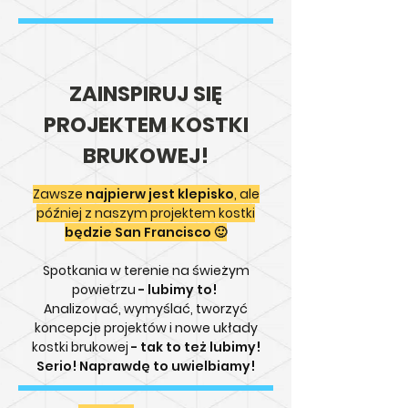
ZAINSPIRUJ SIĘ
PROJEKTEM KOSTKI
BRUKOWEJ!
Zawsze
najpierw jest klepisko
, ale
później z naszym projektem kostki
będzie San Francisco
🙂
Spotkania w terenie na świeżym
powietrzu
- lubimy to!
Analizować, wymyślać, tworzyć
koncepcje projektów i nowe układy
kostki brukowej
- tak to też lubimy!
Serio! Naprawdę to uwielbiamy!